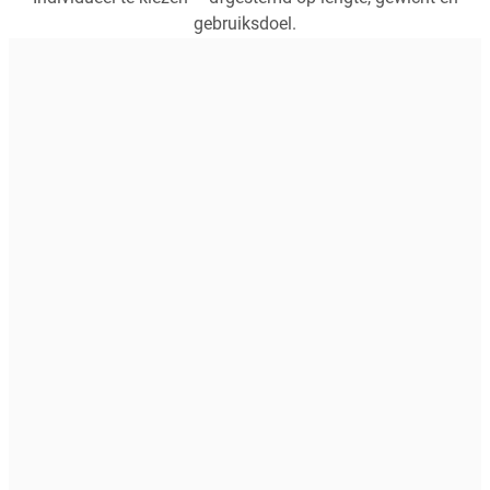
gebruiksdoel.
4,8
(654)