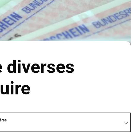
 diverses
uire
ères