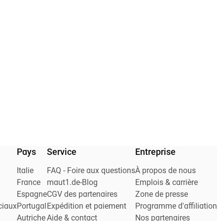
Pays
Service
Entreprise
Italie
FAQ - Foire aux questions
À propos de nous
France
maut1.de-Blog
Emplois & carrière
Espagne
CGV des partenaires
Zone de presse
ciaux
Portugal
Expédition et paiement
Programme d'affiliation
Autriche
Aide & contact
Nos partenaires