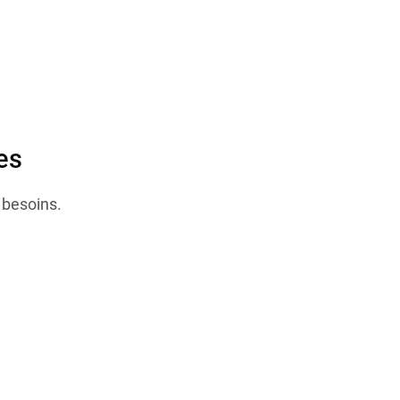
es
 besoins
.