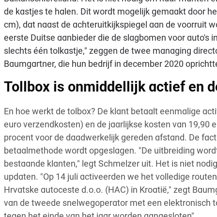
de kastjes te halen. Dit wordt mogelijk gemaakt door het
cm), dat naast de achteruitkijkspiegel aan de voorruit 
eerste Duitse aanbieder die de slagbomen voor auto's i
slechts één tolkastje," zeggen de twee managing direc
Baumgartner, die hun bedrijf in december 2020 oprichtt
Tollbox is onmiddellijk actief en d
En hoe werkt de tolbox? De klant betaalt eenmalige acti
euro verzendkosten) en de jaarlijkse kosten van 19,90 e
procent voor de daadwerkelijk gereden afstand. De fact
betaalmethode wordt opgeslagen. "De uitbreiding wordt
bestaande klanten," legt Schmelzer uit. Het is niet nodi
updaten. "Op 14 juli activeerden we het volledige route
Hrvatske autoceste d.o.o. (HAC) in Kroatië," zegt Baumg
van de tweede snelwegoperator met een elektronisch tols
tegen het einde van het jaar worden aangesloten".