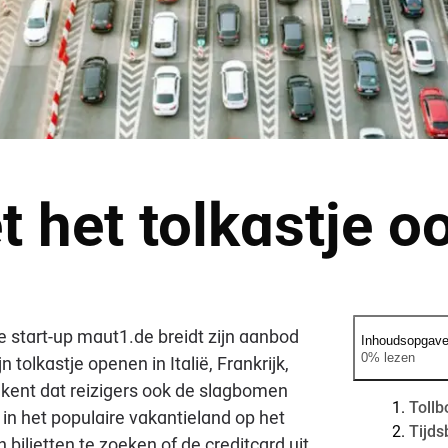
t het tolkastje o
e start-up maut1.de breidt zijn aanbod
Inhoudsopgav
0% lezen
 tolkastje openen in Italië, Frankrijk,
etekent dat reizigers ook de slagbomen
Tollb
 in het populaire vakantieland op het
Tijds
biljetten te zoeken of de creditcard uit