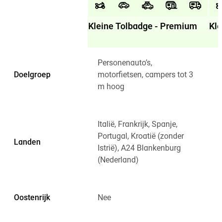
Kleine Tolbadge - Premium
Kle
Personenauto’s,
Doelgroep
motorfietsen, campers tot 3
m hoog
Italië, Frankrijk, Spanje,
I
Portugal, Kroatië (zonder
F
Landen
Istrië), A24 Blankenburg
(Nederland)
Oostenrijk
Nee