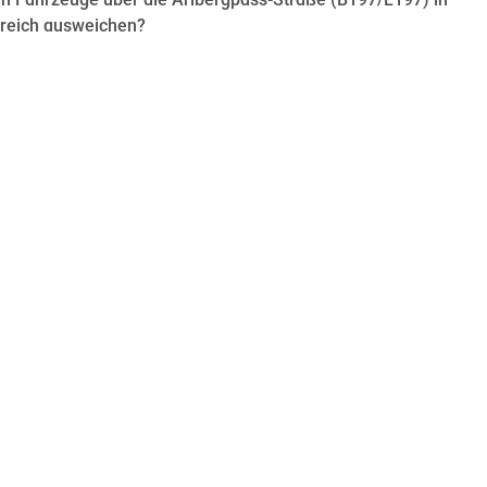
n Fahrzeuge über die Arlbergpass-Straße (B197/L197) in
rreich ausweichen?