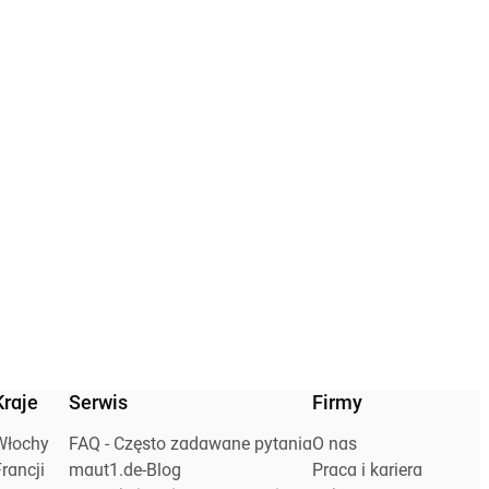
Kraje
Serwis
Firmy
Włochy
FAQ - Często zadawane pytania
O nas
rancji
maut1.de-Blog
Praca i kariera