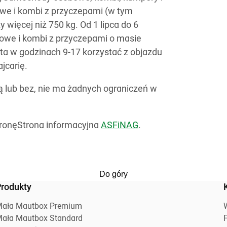
we i kombi z przyczepami (w tym
 więcej niż 750 kg. Od 1 lipca do 6
owe i kombi z przyczepami o masie
ęta w godzinach 9-17 korzystać z objazdu
jcarię.
ą lub bez, nie ma żadnych ograniczeń w
tronęStrona informacyjna
ASFiNAG
.
Do góry
rodukty
ała Mautbox Premium
ała Mautbox Standard
F