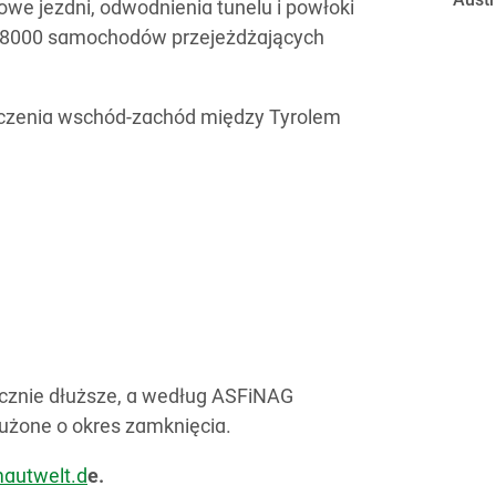
Austr
owe jezdni, odwodnienia tunelu i powłoki
o 8000 samochodów przejeżdżających
łączenia wschód-zachód między Tyrolem
acznie dłuższe, a według ASFiNAG
łużone o okres zamknięcia.
autwelt.d
e.