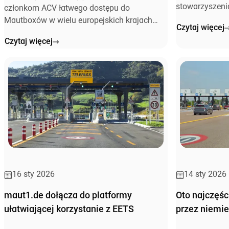
stowarzyszeni
członkom ACV łatwego dostępu do
się do poszerz
Mautboxów w wielu europejskich krajach
Czytaj więcej
turystycznych.
Czytaj więcej
16 sty 2026
14 sty 2026
maut1.de dołącza do platformy
Oto najczęśc
ułatwiającej korzystanie z EETS
przez niemie
raport mobil