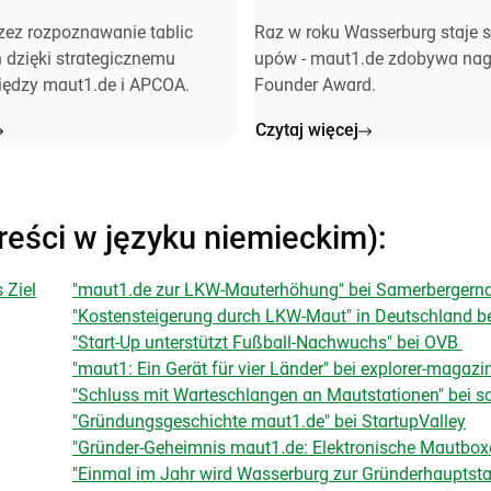
tów
zez rozpoznawanie tablic
Raz w roku Wasserburg staje się
h dzięki strategicznemu
upów - maut1.de zdobywa na
iędzy maut1.de i APCOA.
Founder Award.
Czytaj więcej
eści w języku niemieckim):
 Ziel
"maut1.de zur LKW-Mauterhöhung" bei Samerbergern
"Kostensteigerung durch LKW-Maut" in Deutschland 
"Start-Up unterstützt Fußball-Nachwuchs" bei OVB
"maut1: Ein Gerät für vier Länder" bei explorer-magazi
"Schluss mit Warteschlangen an Mautstationen" bei s
"Gründungsgeschichte maut1.de" bei StartupValley
"Gründer-Geheimnis maut1.de: Elektronische Mautboxe
"Einmal im Jahr wird Wasserburg zur Gründerhauptst