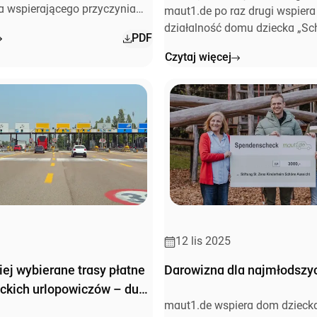
a wspierającego przyczynia
maut1.de po raz drugi wspier
enia oferty dla uczniów.
działalność domu dziecka „S
PDF
Aussicht”, przekazując darowi
Czytaj więcej
wysokości 3 000 euro.
12 lis 2025
iej wybierane trasy płatne
Darowizna dla najmłodszy
ckich urlopowiczów – duży
maut1.de wspiera dom dzieck
ności maut1.de