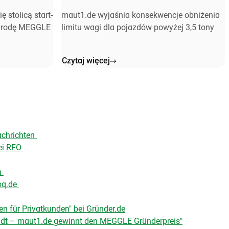
 stolicą start-
maut1.de wyjaśnia konsekwencje obniżenia
grodę MEGGLE
limitu wagi dla pojazdów powyżej 3,5 tony
Czytaj więcej
achrichten
bei RFO
n
oq.de
n für Privatkunden" bei Gründer.de
adt – maut1.de gewinnt den MEGGLE Gründerpreis"