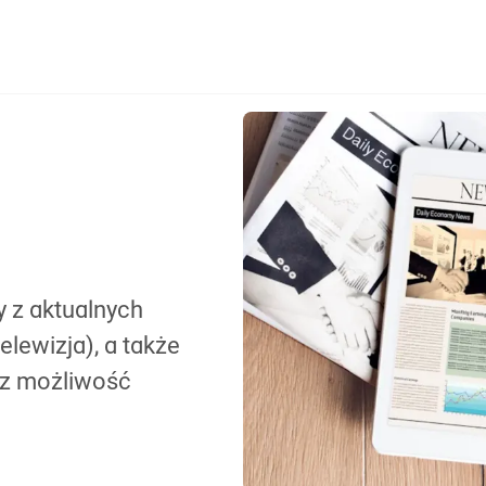
y z aktualnych
telewizja), a także
raz możliwość