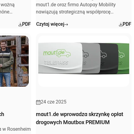
a ważną
maut1.de oraz firma Autopay Mobility
chöne
nawiązują strategiczną współpracę
znę w
partnerską w zakresie sprzedaży, której
PDF
Czytaj więcej
PDF
celem jest zapewnienie klientom
łatwiejszego dostępu do kompleksowych
rozwiązań w zakresie opłat drogowych z
jednego źródła.
24 cze 2025
ch
maut1.de wprowadza skrzynkę opłat
drogowych Mautbox PREMIUM
a w Rosenheim