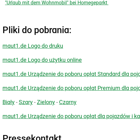
"Urlaub mit dem Wohnmobil" bei Homegeparkt
Pliki do pobrania:
maut1.de Logo do druku
maut1.de Logo do użytku online
maut1.de Urządzenie do poboru opłat Standard dla po
maut1.de Urządzenie do poboru opłat Premium dla poj
Bia
ł
y
-
Szary
-
Zielony
-
Czarny
maut1.de Urządzenie do poboru opłat dla pojazdów i 
Pressekontakt