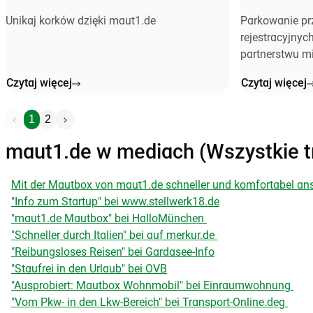
swoich klien
Unikaj korków dzięki maut1.de
Parkowanie pr
rejestracyjnyc
partnerstwu m
Czytaj więcej
Czytaj więcej
1
2
maut1.de w mediach (Wszystkie tr
Mit der Mautbox von maut1.de schneller und komfortabel ans
"Info zum Startup" bei www.stellwerk18.de
"maut1.de Mautbox" bei HalloMünchen
"Schneller durch Italien" bei auf merkur.de
"Reibungsloses Reisen" bei Gardasee-Info
"Staufrei in den Urlaub" bei OVB
"Ausprobiert: Mautbox Wohnmobil" bei Einraumwohnung
"Vom Pkw- in den Lkw-Bereich" bei Transport-Online.deg