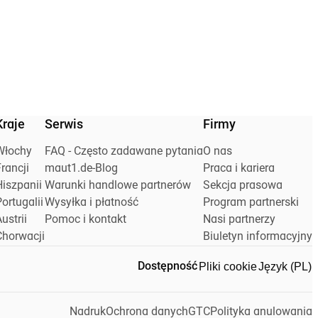
Kraje
Serwis
Firmy
Włochy
FAQ - Często zadawane pytania
O nas
rancji
maut1.de-Blog
Praca i kariera
Hiszpanii
Warunki handlowe partnerów
Sekcja prasowa
ortugalii
Wysyłka i płatność
Program partnerski
ustrii
Pomoc i kontakt
Nasi partnerzy
Chorwacji
Biuletyn informacyjny
Pliki cookie
Język (PL)
Dostępność
Nadruk
Ochrona danych
GTC
Polityka anulowania