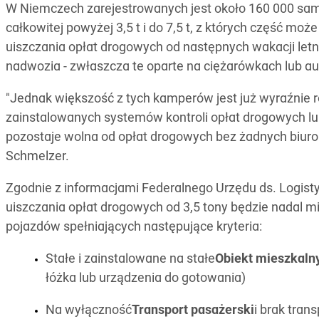
W Niemczech zarejestrowanych jest około 160 000 s
całkowitej powyżej 3,5 t i do 7,5 t, z których część m
uiszczania opłat drogowych od następnych wakacji letn
nadwozia - zwłaszcza te oparte na ciężarówkach lub a
"Jednak większość z tych kamperów jest już wyraźnie 
zainstalowanych systemów kontroli opłat drogowych lu
pozostaje wolna od opłat drogowych bez żadnych biuro
Schmelzer.
Zgodnie z informacjami Federalnego Urzędu ds. Logist
uiszczania opłat drogowych od 3,5 tony będzie nadal m
pojazdów spełniających następujące kryteria:
Stałe i zainstalowane na stałe
Obiekt mieszkaln
łóżka lub urządzenia do gotowania)
Na wyłączność
Transport pasażerski
i brak tran