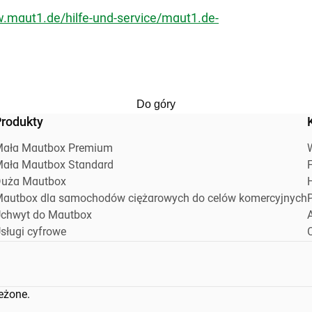
w.maut1.de/hilfe-und-service/maut1.de-
Do góry
rodukty
ała Mautbox Premium
ała Mautbox Standard
F
uża Mautbox
autbox dla samochodów ciężarowych do celów komercyjnych
P
chwyt do Mautbox
A
sługi cyfrowe
eżone.