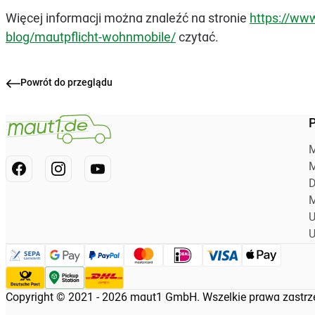
Więcej informacji można znaleźć na stronie
https://ww
blog/mautpflicht-wohnmobile/
czytać.
Powrót do przeglądu
P
M
M
D
M
U
U
Copyright © 2021 - 2026 maut1 GmbH. Wszelkie prawa zastrz