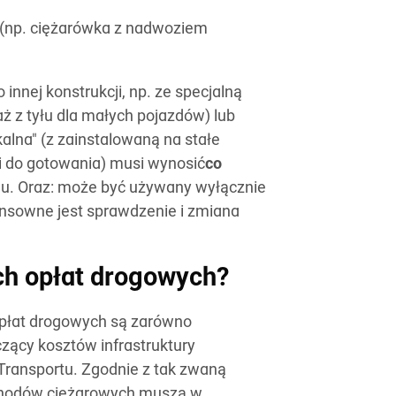
(np. ciężarówka z nadwoziem
nej konstrukcji, np. ze specjalną
aż z tyłu dla małych pojazdów) lub
alna" (z zainstalowaną na stałe
i do gotowania) musi wynosić
co
u. Oraz: może być używany wyłącznie
nsowne jest sprawdzenie i zmiana
ch opłat drogowych?
opłat drogowych są zarówno
czący kosztów infrastruktury
 Transportu. Zgodnie z tak zwaną
ochodów ciężarowych muszą w