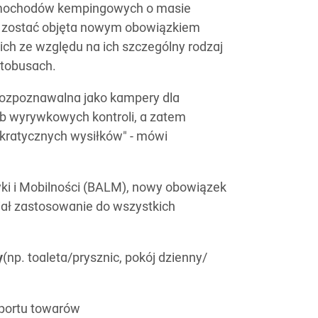
amochodów kempingowych o masie
oże zostać objęta nowym obowiązkiem
ich ze względu na ich szczególny rodzaj
utobusach.
rozpoznawalna jako kampery dla
b wyrywkowych kontroli, a zatem
kratycznych wysiłków" - mówi
yki i Mobilności (BALM), nowy obowiązek
iał zastosowanie do wszystkich
y
(np. toaleta/prysznic, pokój dzienny/
sportu towarów