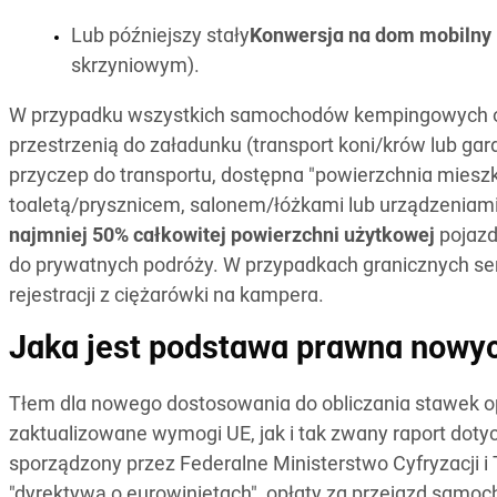
Lub późniejszy stały
Konwersja na dom mobilny
skrzyniowym).
W przypadku wszystkich samochodów kempingowych o in
przestrzenią do załadunku (transport koni/krów lub gar
przyczep do transportu, dostępna "powierzchnia mieszk
toaletą/prysznicem, salonem/łóżkami lub urządzeniam
najmniej 50% całkowitej powierzchni użytkowej
pojazd
do prywatnych podróży. W przypadkach granicznych se
rejestracji z ciężarówki na kampera.
Jaka jest podstawa prawna nowy
Tłem dla nowego dostosowania do obliczania stawek 
zaktualizowane wymogi UE, jak i tak zwany raport doty
sporządzony przez Federalne Ministerstwo Cyfryzacji i
"dyrektywą o eurowinietach", opłaty za przejazd sam