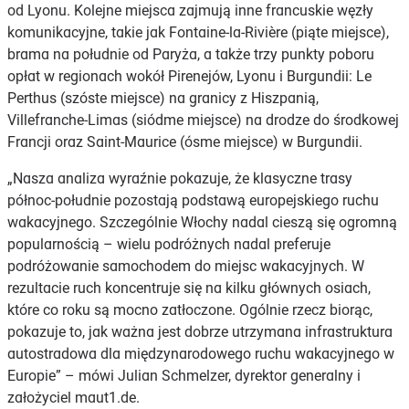
od Lyonu. Kolejne miejsca zajmują inne francuskie węzły
komunikacyjne, takie jak Fontaine-la-Rivière (piąte miejsce),
brama na południe od Paryża, a także trzy punkty poboru
opłat w regionach wokół Pirenejów, Lyonu i Burgundii: Le
Perthus (szóste miejsce) na granicy z Hiszpanią,
Villefranche-Limas (siódme miejsce) na drodze do środkowej
Francji oraz Saint-Maurice (ósme miejsce) w Burgundii.
„Nasza analiza wyraźnie pokazuje, że klasyczne trasy
północ-południe pozostają podstawą europejskiego ruchu
wakacyjnego. Szczególnie Włochy nadal cieszą się ogromną
popularnością – wielu podróżnych nadal preferuje
podróżowanie samochodem do miejsc wakacyjnych. W
rezultacie ruch koncentruje się na kilku głównych osiach,
które co roku są mocno zatłoczone. Ogólnie rzecz biorąc,
pokazuje to, jak ważna jest dobrze utrzymana infrastruktura
autostradowa dla międzynarodowego ruchu wakacyjnego w
Europie” – mówi Julian Schmelzer, dyrektor generalny i
założyciel maut1.de.