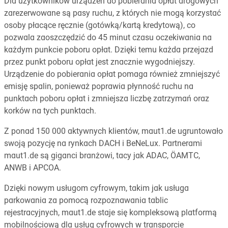
Dla użytkowników urządzeń do pobierania opłat drogowych
zarezerwowane są pasy ruchu, z których nie mogą korzystać
osoby płacące ręcznie (gotówką/kartą kredytową), co
pozwala zaoszczędzić do 45 minut czasu oczekiwania na
każdym punkcie poboru opłat. Dzięki temu każda przejazd
przez punkt poboru opłat jest znacznie wygodniejszy.
Urządzenie do pobierania opłat pomaga również zmniejszyć
emisję spalin, ponieważ poprawia płynność ruchu na
punktach poboru opłat i zmniejsza liczbę zatrzymań oraz
korków na tych punktach.
Z ponad 150 000 aktywnych klientów, maut1.de ugruntowało
swoją pozycję na rynkach DACH i BeNeLux. Partnerami
maut1.de są giganci branżowi, tacy jak ADAC, ÖAMTC,
ANWB i APCOA.
Dzięki nowym usługom cyfrowym, takim jak usługa
parkowania za pomocą rozpoznawania tablic
rejestracyjnych, maut1.de staje się kompleksową platformą
mobilnościową dla usług cyfrowych w transporcie