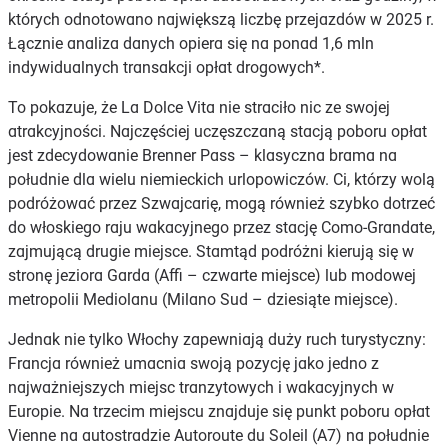
których odnotowano największą liczbę przejazdów w 2025 r.
Łącznie analiza danych opiera się na ponad 1,6 mln
indywidualnych transakcji opłat drogowych*.
To pokazuje, że La Dolce Vita nie straciło nic ze swojej
atrakcyjności. Najczęściej uczęszczaną stacją poboru opłat
jest zdecydowanie Brenner Pass – klasyczna brama na
południe dla wielu niemieckich urlopowiczów. Ci, którzy wolą
podróżować przez Szwajcarię, mogą również szybko dotrzeć
do włoskiego raju wakacyjnego przez stację Como-Grandate,
zajmującą drugie miejsce. Stamtąd podróżni kierują się w
stronę jeziora Garda (Affi – czwarte miejsce) lub modowej
metropolii Mediolanu (Milano Sud – dziesiąte miejsce).
Jednak nie tylko Włochy zapewniają duży ruch turystyczny:
Francja również umacnia swoją pozycję jako jedno z
najważniejszych miejsc tranzytowych i wakacyjnych w
Europie. Na trzecim miejscu znajduje się punkt poboru opłat
Vienne na autostradzie Autoroute du Soleil (A7) na południe