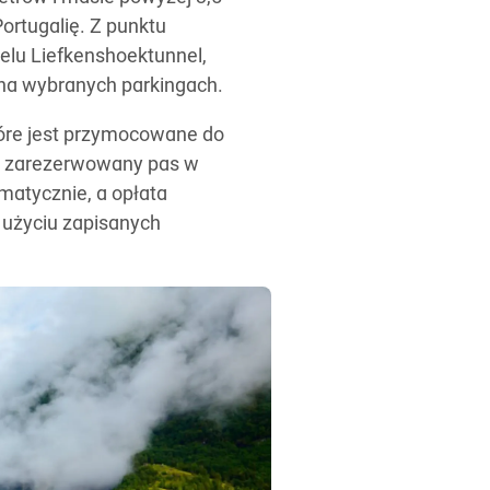
Portugalię. Z punktu
elu Liefkenshoektunnel,
 na wybranych parkingach.
tóre jest przymocowane do
na zarezerwowany pas w
matycznie, a opłata
 użyciu zapisanych