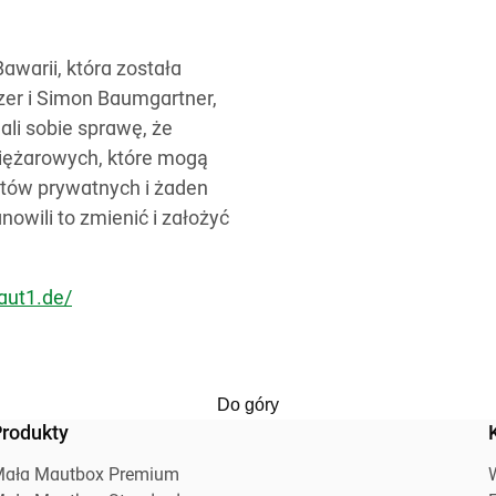
warii, która została
zer i Simon Baumgartner,
ali sobie sprawę, że
ciężarowych, które mogą
ientów prywatnych i żaden
wili to zmienić i założyć
ut1.de/
Do góry
rodukty
ała Mautbox Premium