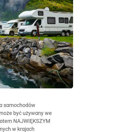
dla samochodów
y może być używany we
est zatem NAJWIĘKSZYM
nych w krajach