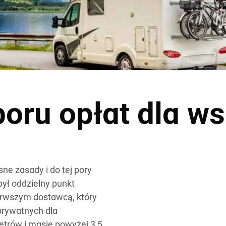
oru opłat dla ws
ne zasady i do tej pory
ył oddzielny punkt
ierwszym dostawcą, który
prywatnych dla
rów i masie powyżej 3,5