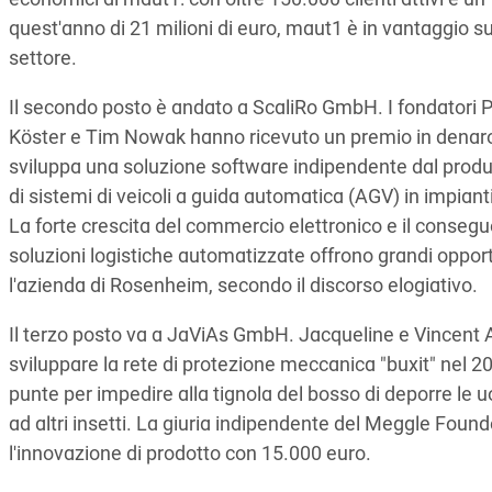
economici di maut1: con oltre 150.000 clienti attivi e un 
quest'anno di 21 milioni di euro, maut1 è in vantaggio s
settore.
Il secondo posto è andato a ScaliRo GmbH. I fondatori Pa
Köster e Tim Nowak hanno ricevuto un premio in denaro
sviluppa una soluzione software indipendente dal produt
di sistemi di veicoli a guida automatica (AGV) in impianti
La forte crescita del commercio elettronico e il conseg
soluzioni logistiche automatizzate offrono grandi opport
l'azienda di Rosenheim, secondo il discorso elogiativo.
Il terzo posto va a JaViAs GmbH. Jacqueline e Vincent A
sviluppare la rete di protezione meccanica "buxit" nel 20
punte per impedire alla tignola del bosso di deporre le
ad altri insetti. La giuria indipendente del Meggle Fou
l'innovazione di prodotto con 15.000 euro.