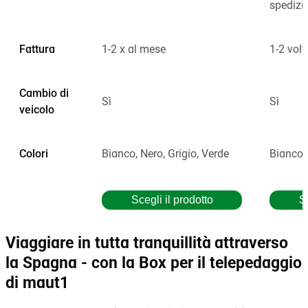
spedizi
Fattura
1-2 x al mese
1-2 volt
Cambio di
Sì
Sì
veicolo
Colori
Bianco, Nero, Grigio, Verde
Bianco
Scegli il prodotto
Sc
Viaggiare in tutta tranquillità attraverso
la Spagna - con la Box per il telepedaggio
di maut1