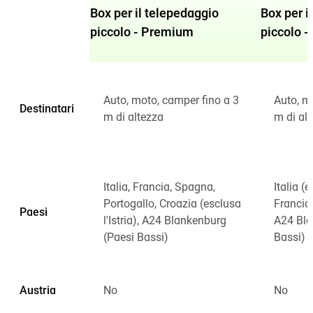
Box per il telepedaggio
Box per i
piccolo - Premium
piccolo -
Auto, moto, camper fino a 3
Auto, m
Destinatari
m di altezza
m di al
Italia, Francia, Spagna,
Italia (e
Portogallo, Croazia (esclusa
Francia
Paesi
l'Istria), A24 Blankenburg
A24 Bla
(Paesi Bassi)
Bassi)
Austria
No
No