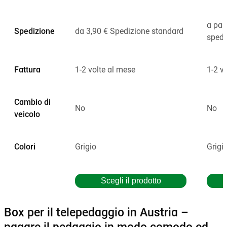
a part
Spedizione
da 3,90 € Spedizione standard
spedi
Fattura
1-2 volte al mese
1-2 v
Cambio di
No
No
veicolo
Colori
Grigio
Grigi
Scegli il prodotto
Box per il telepedaggio in Austria –