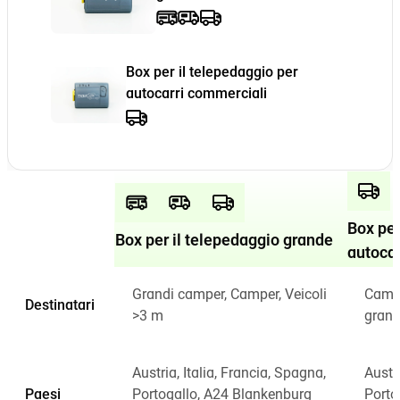
Box per il telepedaggio per
autocarri commerciali
Box per
Box per il telepedaggio grande
autocar
Grandi camper, Camper, Veicoli
Camio
Destinatari
>3 m
grand
Austria, Italia, Francia, Spagna,
Austri
Paesi
Portogallo, A24 Blankenburg
Porto