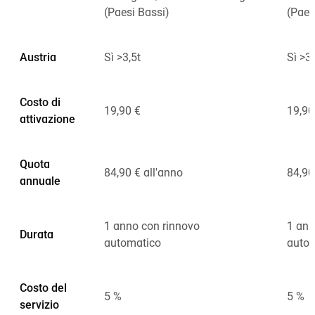
(Paesi Bassi)
(Paes
Austria
Sì >3,5t
Sì >3,
Costo di
19,90 €
19,90
attivazione
Quota
84,90 € all'anno
84,90
annuale
1 anno con rinnovo
1 ann
Durata
automatico
auto
Costo del
5 %
5 %
servizio