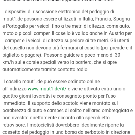
I dispositivi di riscossione elettronica del pedaggio di
maut1.de possono essere utilizzati in Italia, Francia, Spagna
e Portogallo per veicoli fino a tre metri di altezza, come auto,
moto o piccoli camper. Il casello è valido anche in Austria per
i camper e i veicoli di altezza superiore ai tre metri. Gli utenti
del casello non devono più fermarsi al casello (per prendere il
biglietto o pagare). Possono guidare a poco meno di 30
km/h sulle corsie speciali verso la barriera, che si apre
automaticamente tramite contatto radio.
Il casello maut1.de può essere ordinato online
all'indirizzo
www.maut1.de/it/
e viene attivato entro uno o
quattro giorni lavorativi e consegnato pronto per l'uso
immediato. Il supporto della scatola viene montato sul
parabrezza di auto e camper, di solito nell'area ombreggiata e
non rivestita direttamente accanto allo specchietto
retrovisore. I motociclisti dovrebbero idealmente riporre la
cassetta del pedaggio in una borsa da serbatoio in direzione