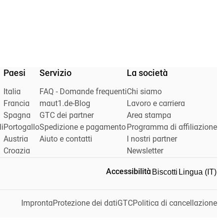
Paesi
Servizio
La società
Italia
FAQ - Domande frequenti
Chi siamo
Francia
maut1.de-Blog
Lavoro e carriera
Spagna
GTC dei partner
Area stampa
i
Portogallo
Spedizione e pagamento
Programma di affiliazione
Austria
Aiuto e contatti
I nostri partner
Croazia
Newsletter
Biscotti
Lingua (IT)
Accessibilità
Impronta
Protezione dei dati
GTC
Politica di cancellazione