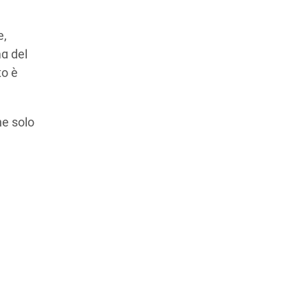
e,
ma del
to è
ne solo