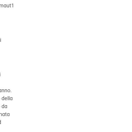
. maut1
i
i
 anno.
 della
o da
inata
d