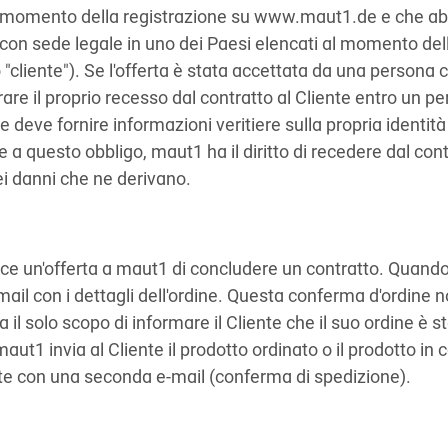
ti al momento della registrazione su www.maut1.de e che a
con sede legale in uno dei Paesi elencati al momento del
liente"). Se l'offerta è stata accettata da una persona 
arare il proprio recesso dal contratto al Cliente entro un pe
te deve fornire informazioni veritiere sulla propria identità
 a questo obbligo, maut1 ha il diritto di recedere dal cont
dei danni che ne derivano.
isce un'offerta a maut1 di concludere un contratto. Quando 
mail con i dettagli dell'ordine. Questa conferma d'ordine 
 il solo scopo di informare il Cliente che il suo ordine è s
ut1 invia al Cliente il prodotto ordinato o il prodotto in 
nte con una seconda e-mail (conferma di spedizione).