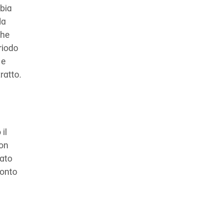
bbia
la
che
riodo
 e
ratto.
il
non
tato
conto