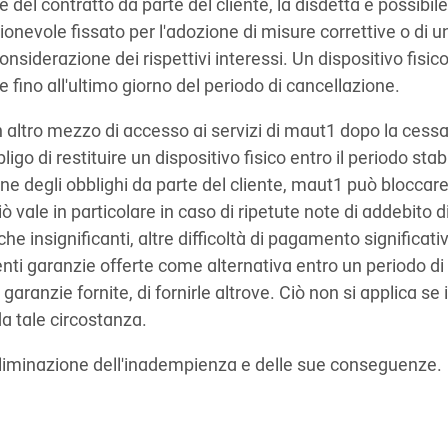
del contratto da parte del cliente, la disdetta è possibile
onevole fissato per l'adozione di misure correttive o di u
onsiderazione dei rispettivi interessi. Un dispositivo fisic
 fino all'ultimo giorno del periodo di cancellazione.
n altro mezzo di accesso ai servizi di maut1 dopo la cess
ligo di restituire un dispositivo fisico entro il periodo stabi
ione degli obblighi da parte del cliente, maut1 può bloccare 
ò vale in particolare in caso di ripetute note di addebito d
 che insignificanti, altre difficoltà di pagamento significati
cienti garanzie offerte come alternativa entro un periodo d
aranzie fornite, di fornirle altrove. Ciò non si applica se i
a tale circostanza.
eliminazione dell'inadempienza e delle sue conseguenze.