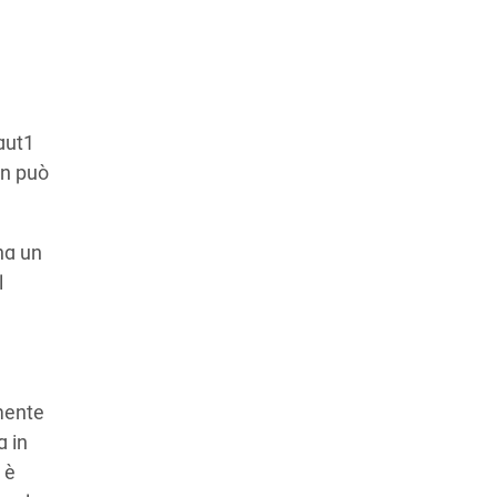
maut1
on può
 ha un
l
mente
a in
 è