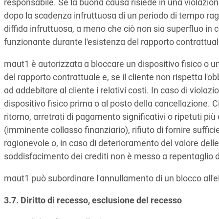
responsabile. Se la buona causa risiede in una violazione 
dopo la scadenza infruttuosa di un periodo di tempo ragi
diffida infruttuosa, a meno che ciò non sia superfluo in c
funzionante durante l'esistenza del rapporto contrattuale
maut1 è autorizzata a bloccare un dispositivo fisico o u
del rapporto contrattuale e, se il cliente non rispetta l'obb
ad addebitare al cliente i relativi costi. In caso di violaz
dispositivo fisico prima o al posto della cancellazione. Ci
ritorno, arretrati di pagamento significativi o ripetuti più
(imminente collasso finanziario), rifiuto di fornire suffi
ragionevole o, in caso di deterioramento del valore delle g
soddisfacimento dei crediti non è messo a repentaglio d
maut1 può subordinare l'annullamento di un blocco all'
3.7. Diritto di recesso, esclusione del recesso