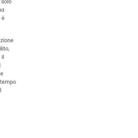
 solo
na
o è
azione
lito,
il
i
ve
i tempo
l