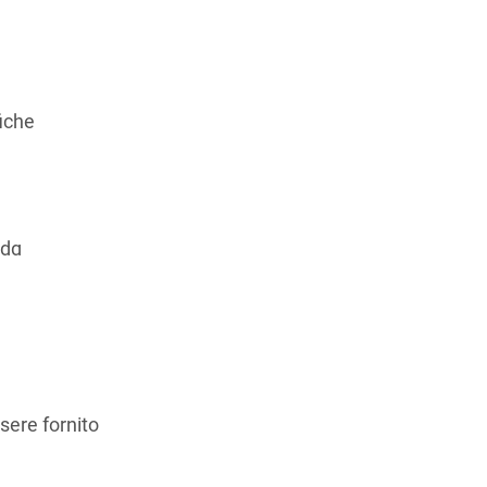
fiche
 da
ssere fornito