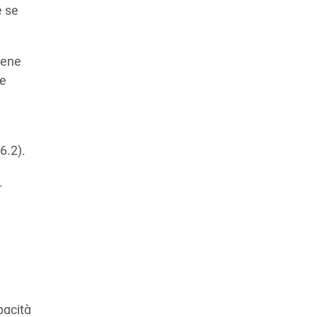
e se
iene
le
6.2).
.
pacità