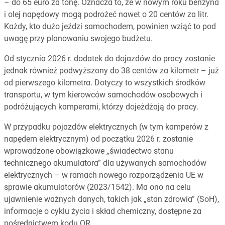
– do 65 euro za tonę. Oznacza to, że w nowym roku benzyna
i olej napędowy mogą podrożeć nawet o 20 centów za litr.
Każdy, kto dużo jeździ samochodem, powinien wziąć to pod
uwagę przy planowaniu swojego budżetu.
Od stycznia 2026 r. dodatek do dojazdów do pracy zostanie
jednak również podwyższony do 38 centów za kilometr – już
od pierwszego kilometra. Dotyczy to wszystkich środków
transportu, w tym kierowców samochodów osobowych i
podróżujących kamperami, którzy dojeżdżają do pracy.
W przypadku pojazdów elektrycznych (w tym kamperów z
napędem elektrycznym) od początku 2026 r. zostanie
wprowadzone obowiązkowe „świadectwo stanu
technicznego akumulatora” dla używanych samochodów
elektrycznych – w ramach nowego rozporządzenia UE w
sprawie akumulatorów (2023/1542). Ma ono na celu
ujawnienie ważnych danych, takich jak „stan zdrowia” (SoH),
informacje o cyklu życia i skład chemiczny, dostępne za
pośrednictwem kodu QR.