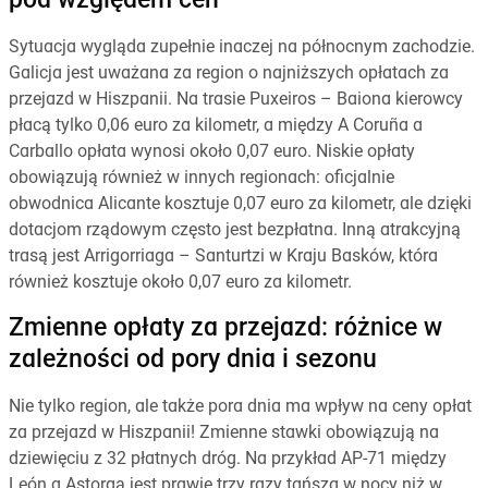
pod względem cen
Sytuacja wygląda zupełnie inaczej na północnym zachodzie.
Galicja jest uważana za region o najniższych opłatach za
przejazd w Hiszpanii. Na trasie Puxeiros – Baiona kierowcy
płacą tylko 0,06 euro za kilometr, a między A Coruña a
Carballo opłata wynosi około 0,07 euro. Niskie opłaty
obowiązują również w innych regionach: oficjalnie
obwodnica Alicante kosztuje 0,07 euro za kilometr, ale dzięki
dotacjom rządowym często jest bezpłatna. Inną atrakcyjną
trasą jest Arrigorriaga – Santurtzi w Kraju Basków, która
również kosztuje około 0,07 euro za kilometr.
Zmienne opłaty za przejazd: różnice w
zależności od pory dnia i sezonu
Nie tylko region, ale także pora dnia ma wpływ na ceny opłat
za przejazd w Hiszpanii! Zmienne stawki obowiązują na
dziewięciu z 32 płatnych dróg. Na przykład AP-71 między
León a Astorgą jest prawie trzy razy tańsza w nocy niż w