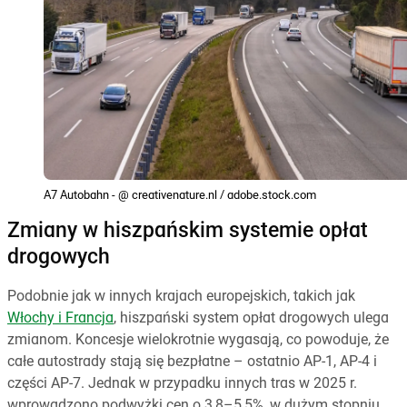
A7 Autobahn - @ creativenature.nl / adobe.stock.com
Zmiany w hiszpańskim systemie opłat
drogowych
Podobnie jak w innych krajach europejskich, takich jak
Włochy i Francja
, hiszpański system opłat drogowych ulega
zmianom. Koncesje wielokrotnie wygasają, co powoduje, że
całe autostrady stają się bezpłatne – ostatnio AP-1, AP-4 i
części AP-7. Jednak w przypadku innych tras w 2025 r.
wprowadzono podwyżki cen o 3,8–5,5%, w dużym stopniu