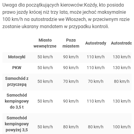
Uwaga dla początkujących kierowców:Każdy, kto posiada
prawo jazdy krócej niż trzy lata, może jechać maksymalnie
100 km/h na autostradzie we Włoszech, w przeciwnym razie
zostanie ukarany mandatem w przypadku kontroli.
Miasto
Poza
Autostrady
Autostrada
wewnętrzne
miastem
Motocykl
50 km/h
90 km/h
110 km/h
130 km/h
PKW
50 km/h
90 km/h
110 km/h
130 km/h
Samochód z
50 km/h
70 km/h
70 km/h
80 km/h
przyczepą
Samochód
kempingowy
50 km/h
90 km/h
110 km/h
130 km/h
do 3,5 t
Samochód
kempingowy
50 km/h
80 km/h
80 km/h
100 km/h
powyżej 3,5