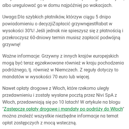
albo uregulować go w domu najpóźniej po wakacjach.
Uwaga:Dla szybkich płatników, którzyw ciągu 5 dnipo
powiadomieniu o decyzjiZapłacić grzywnęjestRabat w
wysokości 30%! Jeśli jednak nie spieszysz się z płatnością i
przekroczysz 60-dniowy termin musisz zapłacić podwójną
grzywnę!
Ważne informacje: Grzywny z innych krajów europejskich
mogą być teraz egzekwowane również w kraju pochodzenia
podróżnego, tj. również w Niemczech. Z reguły dotyczy to
mandatów w wysokości 70 euro lub więcej.
Nawet opłaty drogowe z Włoch, które rzekomo uległy
przedawnieniu i zostały wysłane pocztą przez Nivi SpA z
Włoch, przedawniają się po 10 latach! W artykule na blogu
"
Zastępcze opłaty drogowe i mandaty po podróży do Włoch
"
można znaleźć wszystkie niezbędne informacje na temat
opłat zastępczych z mocą wsteczną.