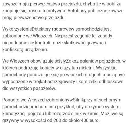
zawsze mają pierwszeństwo przejazdu, chyba że w pobliżu
znajduje się trasa alternatywna. Autobusy publiczne zawsze
mają pierwszeństwo przejazdu.
WykorzystanieDetektory radarowew samochodzie jest
zabronione we Włoszech. Nieprzestrzeganie tej zasady i
niepoddanie się kontroli może skutkować grzywną i
konfiskatą urządzenia.
We Włoszech obowiązuje ścisłyZakaz paleniaw pojazdach, w
których podróżują kobiety w ciąży lub nieletni. Wszystkie
samochody poruszające się po włoskich drogach muszą być
wyposażone w trójkąt ostrzegawczy i kamizelki odblaskowe
dla wszystkich pasażerów.
Ponadto we WłoszechzabronionywSilnikprzy nieruchomym
samochodzieuruchomićna przykład, aby utrzymać system
klimatyzacji pojazdu lub rozgrzać silnik w zimie. Możliwe są
grzywny w wysokości od 200 do około 400 euro.